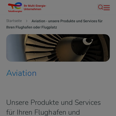
Ihr Multi-Energie-
Direkt
Unternehmen
Suche
zum
Inhalt
Pfadnavigation
Startseite
Aviation - unsere Produkte und Services für
Ihren Flughafen oder Flugplatz
Aviation
Unsere Produkte und Services
für Ihren Flughafen und