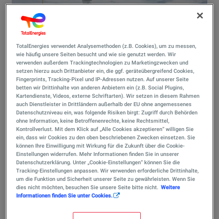
TotalEnergies verwendet Analysemethoden (z.B. Cookies), um zu messen,
wie häufig unsere Seiten besucht und wie sie genutzt werden. Wir
verwenden außerdem Trackingtechnologien zu Marketingzwecken und
setzen hierzu auch Drittanbieter ein, die ggf. geräteübergreifend Cookies,
Fingerprints, Tracking-Pixel und IP-Adressen nutzen. Auf unserer Seite
betten wir Drittinhalte von anderen Anbietern ein (z.B. Social Plugins,
Kartendienste, Videos, externe Schriftarten). Wir setzen in diesem Rahmen
Flugkraftstoffe
auch Dienstleister in Drittländern außerhalb der EU ohne angemessenes
Datenschutzniveau ein, was folgende Risiken birgt: Zugriff durch Behörden
Kraftstoffversorgung von TotalEnergies für die
ohne Information, keine Betroffenenrechte, keine Rechtsmittel,
Kontrollverlust. Mit dem Klick auf „Alle Cookies akzeptieren“ willigen Sie
regionale, nationale und internationale Luftfahrt.
ein, dass wir Cookies zu den oben beschriebenen Zwecken einsetzen. Sie
können Ihre Einwilligung mit Wirkung für die Zukunft über die Cookie-
Einstellungen widerrufen. Mehr Informationen finden Sie in unserer
Datenschutzerklärung. Unter „Cookie-Einstellungen“ können Sie die
Zum Produkt
Tracking-Einstellungen anpassen. Wir verwenden erforderliche Drittinhalte,
um die Funktion und Sicherheit unserer Seite zu gewährleisten. Wenn Sie
dies nicht möchten, besuchen Sie unsere Seite bitte nicht.
Weitere
Informationen finden Sie unter Cookies.