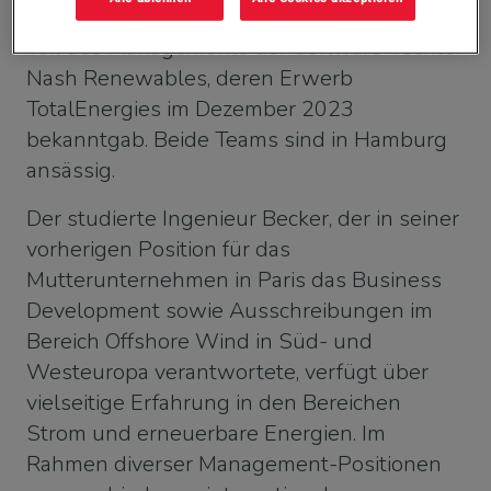
Zuschlag erhielt. Zudem ist Becker ist auch
Teil des Managements der Software-Tochter
Nash Renewables, deren Erwerb
TotalEnergies im Dezember 2023
bekanntgab. Beide Teams sind in Hamburg
ansässig.
Der studierte Ingenieur Becker, der in seiner
vorherigen Position für das
Mutterunternehmen in Paris das Business
Development sowie Ausschreibungen im
Bereich Offshore Wind in Süd- und
Westeuropa verantwortete, verfügt über
vielseitige Erfahrung in den Bereichen
Strom und erneuerbare Energien. Im
Rahmen diverser Management-Positionen