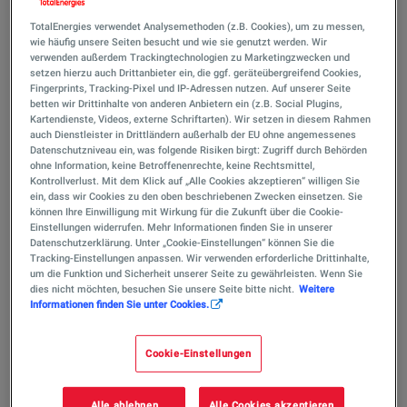
TotalEnergies verwendet Analysemethoden (z.B. Cookies), um zu messen,
wie häufig unsere Seiten besucht und wie sie genutzt werden. Wir
verwenden außerdem Trackingtechnologien zu Marketingzwecken und
setzen hierzu auch Drittanbieter ein, die ggf. geräteübergreifend Cookies,
Fingerprints, Tracking-Pixel und IP-Adressen nutzen. Auf unserer Seite
betten wir Drittinhalte von anderen Anbietern ein (z.B. Social Plugins,
Kartendienste, Videos, externe Schriftarten). Wir setzen in diesem Rahmen
auch Dienstleister in Drittländern außerhalb der EU ohne angemessenes
Datenschutzniveau ein, was folgende Risiken birgt: Zugriff durch Behörden
ohne Information, keine Betroffenenrechte, keine Rechtsmittel,
Kontrollverlust. Mit dem Klick auf „Alle Cookies akzeptieren“ willigen Sie
ein, dass wir Cookies zu den oben beschriebenen Zwecken einsetzen. Sie
können Ihre Einwilligung mit Wirkung für die Zukunft über die Cookie-
Antoine Becker hat zu Jahresbeginn die
Einstellungen widerrufen. Mehr Informationen finden Sie in unserer
Leitung des Bereichs Offshore Wind bei
Datenschutzerklärung. Unter „Cookie-Einstellungen“ können Sie die
Tracking-Einstellungen anpassen. Wir verwenden erforderliche Drittinhalte,
TotalEnergies in Deutschland übernommen.
um die Funktion und Sicherheit unserer Seite zu gewährleisten. Wenn Sie
Der Bereich wurde neu gegründet und ist
dies nicht möchten, besuchen Sie unsere Seite bitte nicht.
Weitere
Informationen finden Sie unter Cookies.
mit der Entwicklung von zwei Windparks in
der Nord- und Ostsee beauftragt, für die
Cookie-Einstellungen
TotalEnergies im Rahmen einer Auktion der
Bundesnetzagentur im Juli 2023 den
Alle ablehnen
Alle Cookies akzeptieren