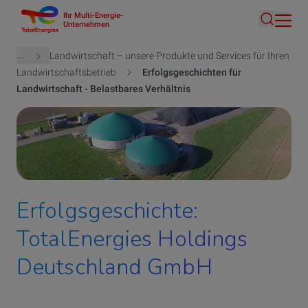
Ihr Multi-Energie-
Direkt
Unternehmen
Suche
zum
Inhalt
Pfadnavigation
...
Landwirtschaft – unsere Produkte und Services für Ihren
Landwirtschaftsbetrieb
Erfolgsgeschichten für
Landwirtschaft - Belastbares Verhältnis
Erfolgsgeschichte:
TotalEnergies Holdings
Deutschland GmbH