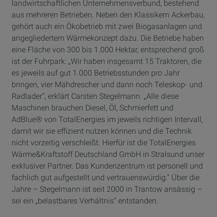
landwirtschaftlichen Unternehmensverbund, bestehend
aus mehreren Betrieben. Neben den Klassikern Ackerbau,
gehört auch ein Ökobetrieb mit zwei Biogasanlagen und
angegliedertem Wärmekonzept dazu. Die Betriebe haben
eine Fläche von 300 bis 1.000 Hektar, entsprechend groß
ist der Fuhrpark: „Wir haben insgesamt 15 Traktoren, die
es jeweils auf gut 1.000 Betriebsstunden pro Jahr
bringen, vier Mähdrescher und dann noch Teleskop- und
Radlader“, erklärt Carsten Stegelmann. „Alle diese
Maschinen brauchen Diesel, Öl, Schmierfett und
AdBlue® von TotalEnergies im jeweils richtigen Intervall,
damit wir sie effizient nutzen können und die Technik
nicht vorzeitig verschleißt. Hierfür ist die TotalEnergies
Wärme&Kraftstoff Deutschland GmbH in Stralsund unser
exklusiver Partner. Das Kundenzentrum ist personell und
fachlich gut aufgestellt und vertrauenswürdig.“ Über die
Jahre – Stegelmann ist seit 2000 in Trantow ansässig –
sei ein „belastbares Verhältnis“ entstanden.