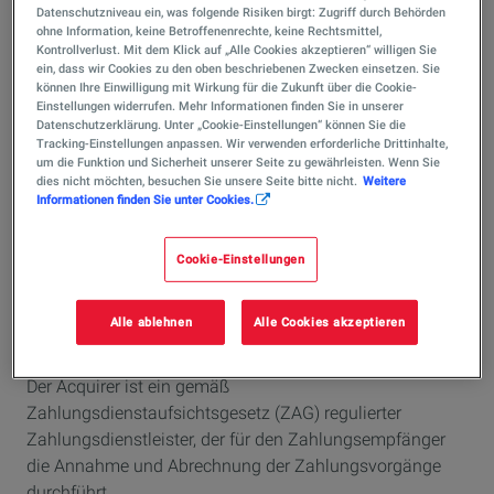
First Data GmbH
Datenschutzniveau ein, was folgende Risiken birgt: Zugriff durch Behörden
ohne Information, keine Betroffenenrechte, keine Rechtsmittel,
Kundenbetreuung
Kontrollverlust. Mit dem Klick auf „Alle Cookies akzeptieren“ willigen Sie
Marienbader Platz 1
ein, dass wir Cookies zu den oben beschriebenen Zwecken einsetzen. Sie
können Ihre Einwilligung mit Wirkung für die Zukunft über die Cookie-
D-61348 Bad Homburg
Einstellungen widerrufen. Mehr Informationen finden Sie in unserer
Datenschutzerklärung. Unter „Cookie-Einstellungen“ können Sie die
Tracking-Einstellungen anpassen. Wir verwenden erforderliche Drittinhalte,
Hotline: 01806 22558800*
um die Funktion und Sicherheit unserer Seite zu gewährleisten. Wenn Sie
dies nicht möchten, besuchen Sie unsere Seite bitte nicht.
Weitere
Telefax: 01806 22558899*
Informationen finden Sie unter Cookies.
E-Mail:
info@telecash.de
Cookie-Einstellungen
*Erreichbarkeit der Hotline:
Mo - Fr. 8.00 bis 18.00 Uhr
Alle ablehnen
Alle Cookies akzeptieren
(Feiertage ausgenommen)
Der Acquirer ist ein gemäß
Zahlungsdienstaufsichtsgesetz (ZAG) regulierter
Zahlungsdienstleister, der für den Zahlungsempfänger
die Annahme und Abrechnung der Zahlungsvorgänge
durchführt.