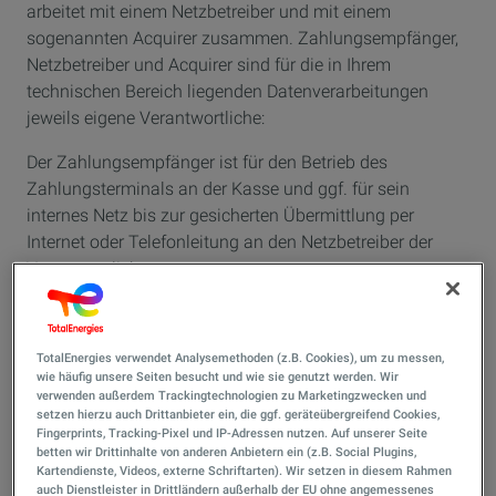
arbeitet mit einem Netzbetreiber und mit einem
sogenannten Acquirer zusammen. Zahlungsempfänger,
Netzbetreiber und Acquirer sind für die in Ihrem
technischen Bereich liegenden Datenverarbeitungen
jeweils eigene Verantwortliche:
Der Zahlungsempfänger ist für den Betrieb des
Zahlungsterminals an der Kasse und ggf. für sein
internes Netz bis zur gesicherten Übermittlung per
Internet oder Telefonleitung an den Netzbetreiber der
Verantwortliche.
Den Namen und die Kontaktdaten des
Zahlungsempfängers finden Sie an der Shop-
TotalEnergies verwendet Analysemethoden (z.B. Cookies), um zu messen,
Eingangstür.
wie häufig unsere Seiten besucht und wie sie genutzt werden. Wir
verwenden außerdem Trackingtechnologien zu Marketingzwecken und
Der Netzbetreiber ist Verantwortlicher für den zentralen
setzen hierzu auch Drittanbieter ein, die ggf. geräteübergreifend Cookies,
Fingerprints, Tracking-Pixel und IP-Adressen nutzen. Auf unserer Seite
Netzbetrieb, die dortige Verarbeitung, Umschlüsselung,
betten wir Drittinhalte von anderen Anbietern ein (z.B. Social Plugins,
Risikoprüfung und die weitere Übermittlung:
Kartendienste, Videos, externe Schriftarten). Wir setzen in diesem Rahmen
auch Dienstleister in Drittländern außerhalb der EU ohne angemessenes