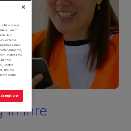
sucht und wie
hierzu auch
tzen. Auf
eos, externe
e angemessenes
roffenenrechte,
s wir Cookies zu
über die
r „Cookie-
te, um die
nsere Seite
 akzeptieren
in Ihre