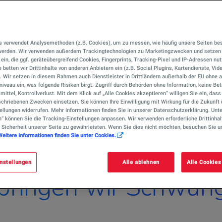
s verwendet Analysemethoden (z.B. Cookies), um zu messen, wie häufig unsere Seiten be
 werden. Wir verwenden außerdem Trackingtechnologien zu Marketingzwecken und setzen 
r ein, die ggf. geräteübergreifend Cookies, Fingerprints, Tracking-Pixel und IP-Adressen nu
 betten wir Drittinhalte von anderen Anbietern ein (z.B. Social Plugins, Kartendienste, Vid
). Wir setzen in diesem Rahmen auch Dienstleister in Drittländern außerhalb der EU ohn
iveau ein, was folgende Risiken birgt: Zugriff durch Behörden ohne Information, keine Bet
mittel, Kontrollverlust. Mit dem Klick auf „Alle Cookies akzeptieren“ willigen Sie ein, das
chriebenen Zwecken einsetzen. Sie können Ihre Einwilligung mit Wirkung für die Zukunft 
ellungen widerrufen. Mehr Informationen finden Sie in unserer Datenschutzerklärung. Unte
n“ können Sie die Tracking-Einstellungen anpassen. Wir verwenden erforderliche Drittinhal
 Sicherheit unserer Seite zu gewährleisten. Wenn Sie dies nicht möchten, besuchen Sie u
Weitere Informationen finden Sie unter Cookies.
nstellungen
Alle ablehnen
Alle Cookies
bringen wir Schwung 