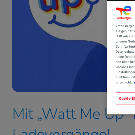
TotalEnergie
sie genutzt
Drittanbiete
unserer Seite
Schriftarten
Datenschutzn
keine Rechts
den oben bes
Cookie-Einst
Einstellunge
Funktion und
bitte nicht.
Cookie-Ei
Mit „Watt Me Up“ 
Ladevorgänge!