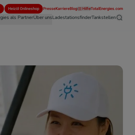
r
Heizöl Onlineshop
Presse
Karriere
Blog
Hilfe
TotalEnergies.com
gies als Partner
Über uns
Ladestationsfinder
Tankstellen
Suche