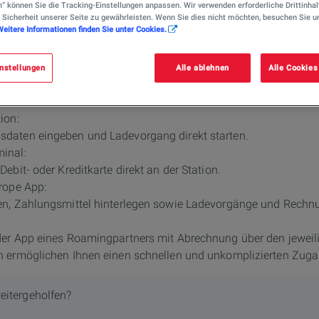
n“ können Sie die Tracking-Einstellungen anpassen. Wir verwenden erforderliche Drittinhal
 Sicherheit unserer Seite zu gewährleisten. Wenn Sie dies nicht möchten, besuchen Sie u
Weitere Informationen finden Sie unter Cookies.
gang bezahlen?
nstellungen
Alle ablehnen
Alle Cookies
g an unseren Stationen auf verschiedene Weise bequem bezah
ion:
daten eingeben und Ladevorgang direkt starten.
inal:
ebit- oder Kreditkarte direkt an der Station.
rope App:
en, Zahlungsmittel hinterlegen sowie Ladevorgänge und Rechn
er App eines Roamingpartners mit Abrechnung über den jeweili
n ermöglichen Ihnen einen schnellen und unkomplizierten Zug
eitergeholfen?