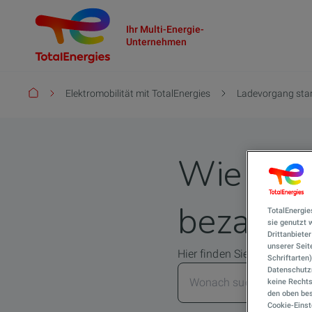
Ihr Multi-Energie-
Unternehmen
Pfadnavigation
Elektromobilität mit TotalEnergies
Ladevorgang star
Wie kan
bezahle
TotalEnergie
sie genutzt
Drittanbiete
unserer Seite
Hier finden Sie alle Antwor
Schriftarten
Datenschutzn
keine Rechts
den oben bes
Cookie-Einst