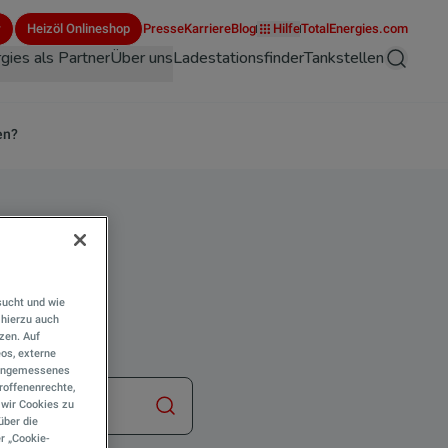
r
Heizöl Onlineshop
Presse
Karriere
Blog
Hilfe
TotalEnergies.com
gies als Partner
Über uns
Ladestationsfinder
Tankstellen
Suche
en?
ng
sucht und wie
hierzu auch
tzen. Auf
eos, externe
e angemessenes
roffenenrechte,
s wir Cookies zu
Suche starten
über die
r „Cookie-