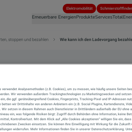
Direkt
Elektromobilität
Schmierstofffinde
zum
Erneuerbare Energien
Produkte
Services
TotalEner
Inhalt
ten, stoppen und bezahlen
Wie kann ich den Ladevorgang bezahl
n ich den Ladevorga
n?
s verwendet Analysemethoden (z.B. Cookies), um zu messen, wie häufig unsere Seiten be
 werden. Wir verwenden außerdem Trackingtechnologien zu Marketingzwecken und setzen 
r ein, die ggf. geräteübergreifend Cookies, Fingerprints, Tracking-Pixel und IP-Adressen nu
 betten wir Drittinhalte von anderen Anbietern ein (z.B. Social Plugins, Kartendienste, Vid
ten auf Ihre Fragen.
). Wir setzen in diesem Rahmen auch Dienstleister in Drittländern außerhalb der EU ohn
iveau ein, was folgende Risiken birgt: Zugriff durch Behörden ohne Information, keine Bet
mittel, Kontrollverlust. Mit dem Klick auf „Alle Cookies akzeptieren“ willigen Sie ein, das
chriebenen Zwecken einsetzen. Sie können Ihre Einwilligung mit Wirkung für die Zukunft 
ellungen widerrufen. Mehr Informationen finden Sie in unserer Datenschutzerklärung. Unte