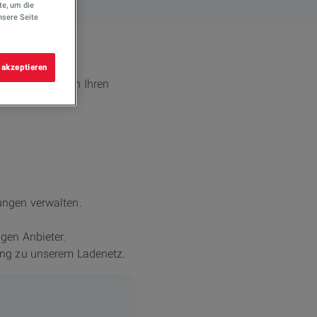
te, um die
nsere Seite
 akzeptieren
len – ganz nach Ihren
ungen verwalten.
gen Anbieter.
ang zu unserem Ladenetz.