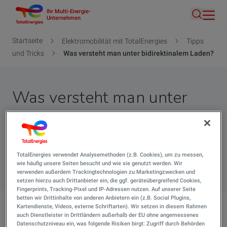
Ihr Multi-Energie-
Direkt
Unternehmen
Suche
zum
Inhalt
Pfadnavigation
Startseite
Elektromobilität mit TotalEnergies
Tipps
und Tricks
Was versteht man unter bidirektinalem Laden?
Was versteht man unter
bidirektinalem Laden?
Hier finden Sie alle Antworten auf Ihre Fragen.
TotalEnergies verwendet Analysemethoden (z.B. Cookies), um zu messen,
Suche 
wie häufig unsere Seiten besucht und wie sie genutzt werden. Wir
verwenden außerdem Trackingtechnologien zu Marketingzwecken und
setzen hierzu auch Drittanbieter ein, die ggf. geräteübergreifend Cookies,
Fingerprints, Tracking-Pixel und IP-Adressen nutzen. Auf unserer Seite
betten wir Drittinhalte von anderen Anbietern ein (z.B. Social Plugins,
Kartendienste, Videos, externe Schriftarten). Wir setzen in diesem Rahmen
auch Dienstleister in Drittländern außerhalb der EU ohne angemessenes
Was versteht man unter bidirektinalem Laden?
Datenschutzniveau ein, was folgende Risiken birgt: Zugriff durch Behörden