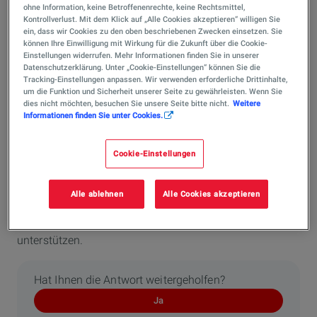
Bidirektionales Laden bezeichnet die Fähigkeit eines
ohne Information, keine Betroffenenrechte, keine Rechtsmittel,
Elektroautos, Strom nicht nur aufzunehmen, sondern
Kontrollverlust. Mit dem Klick auf „Alle Cookies akzeptieren“ willigen Sie
ein, dass wir Cookies zu den oben beschriebenen Zwecken einsetzen. Sie
auch wieder abzugeben.
können Ihre Einwilligung mit Wirkung für die Zukunft über die Cookie-
Das bedeutet, dass Energie sowohl vom Stromnetz ins
Einstellungen widerrufen. Mehr Informationen finden Sie in unserer
Datenschutzerklärung. Unter „Cookie-Einstellungen“ können Sie die
Fahrzeug als auch vom Fahrzeug zurück ins Haus, zu
Tracking-Einstellungen anpassen. Wir verwenden erforderliche Drittinhalte,
Geräten oder ins öffentliche Netz fließen kann.
um die Funktion und Sicherheit unserer Seite zu gewährleisten. Wenn Sie
Das Elektroauto wird dadurch zu einem mobilen
dies nicht möchten, besuchen Sie unsere Seite bitte nicht.
Weitere
Informationen finden Sie unter Cookies.
Stromspeicher, der gespeicherte Energie flexibel
bereitstellt.
Cookie-Einstellungen
Typische Anwendungsfälle sind die Nutzung im eigenen
Haushalt (Vehicle‑to‑Home) oder die Einspeisung ins
Stromnetz (Vehicle‑to‑Grid).
Alle ablehnen
Alle Cookies akzeptieren
Die Technologie kann dazu beitragen, Energie effizienter
zu nutzen und die Stabilität des Stromnetzes zu
unterstützen.
Hat Ihnen die Antwort weitergeholfen?
Ja