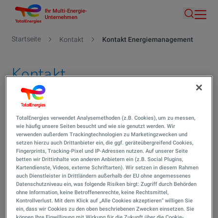
Ihr Multi-Energie-
Direkt
Unternehmen
Suche
zum
Inhalt
Pfadnavigation
Startseite
Kontakt
Kontakt Energiemanagement
Kontakt
Energiemanagement
TotalEnergies verwendet Analysemethoden (z.B. Cookies), um zu messen,
wie häufig unsere Seiten besucht und wie sie genutzt werden. Wir
verwenden außerdem Trackingtechnologien zu Marketingzwecken und
setzen hierzu auch Drittanbieter ein, die ggf. geräteübergreifend Cookies,
TENAG GmbH
Fingerprints, Tracking-Pixel und IP-Adressen nutzen. Auf unserer Seite
Platter Str. 158
betten wir Drittinhalte von anderen Anbietern ein (z.B. Social Plugins,
Kartendienste, Videos, externe Schriftarten). Wir setzen in diesem Rahmen
65193 Wiesbaden
auch Dienstleister in Drittländern außerhalb der EU ohne angemessenes
Datenschutzniveau ein, was folgende Risiken birgt: Zugriff durch Behörden
ohne Information, keine Betroffenenrechte, keine Rechtsmittel,
Telefon:
0611 2623950
Kontrollverlust. Mit dem Klick auf „Alle Cookies akzeptieren“ willigen Sie
ein, dass wir Cookies zu den oben beschriebenen Zwecken einsetzen. Sie
E-Mail:
info@tenag.de
können Ihre Einwilligung mit Wirkung für die Zukunft über die Cookie-