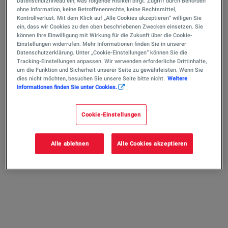
Datenschutzniveau ein, was folgende Risiken birgt: Zugriff durch Behörden
Meine Transaktionen
ohne Information, keine Betroffenenrechte, keine Rechtsmittel,
Persönliche Daten
Kontrollverlust. Mit dem Klick auf „Alle Cookies akzeptieren“ willigen Sie
ein, dass wir Cookies zu den oben beschriebenen Zwecken einsetzen. Sie
Club TotalEnergies Punkte übertragen
können Ihre Einwilligung mit Wirkung für die Zukunft über die Cookie-
Passwort ändern
Einstellungen widerrufen. Mehr Informationen finden Sie in unserer
Datenschutzerklärung. Unter „Cookie-Einstellungen“ können Sie die
Club TotalEnergies Karte ersetzen
Tracking-Einstellungen anpassen. Wir verwenden erforderliche Drittinhalte,
Gutscheincodes
um die Funktion und Sicherheit unserer Seite zu gewährleisten. Wenn Sie
Prämien bestellen
dies nicht möchten, besuchen Sie unsere Seite bitte nicht.
Weitere
Informationen finden Sie unter Cookies.
Ausloggen
Cookie-Einstellungen
Alle ablehnen
Alle Cookies akzeptieren