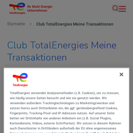
Ihr Multi-Energie-
Direkt
Unternehmen
Suche
zum
Inhalt
Pfadnavigation
Startseite
Club TotalEnergies Meine Transaktionen
Club TotalEnergies Meine
Transaktionen
Mein Konto:
TotalEnergies verwendet Analysemethoden (z.B. Cookies), um zu messen,
wie häufig unsere Seiten besucht und wie sie genutzt werden. Wir
verwenden außerdem Trackingtechnologien zu Marketingzwecken und
setzen hierzu auch Drittanbieter ein, die ggf. geräteübergreifend Cookies,
Fingerprints, Tracking-Pixel und IP-Adressen nutzen. Auf unserer Seite
betten wir Drittinhalte von anderen Anbietern ein (z.B. Social Plugins,
Mein Bereich
Kartendienste, Videos, externe Schriftarten). Wir setzen in diesem Rahmen
auch Dienstleister in Drittländern außerhalb der EU ohne angemessenes