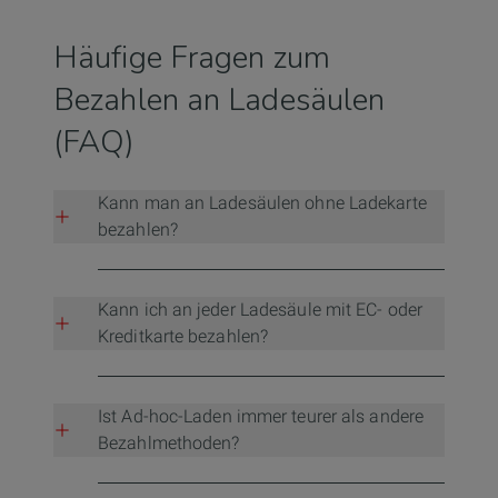
Häufige Fragen zum
Bezahlen an Ladesäulen
(FAQ)
Kann man an Ladesäulen ohne Ladekarte
bezahlen?
Ja. Viele öffentliche Ladepunkte ermöglichen
mittlerweile das sogenannte Ad-hoc-Laden.
Kann ich an jeder Ladesäule mit EC- oder
Dabei wird der Ladevorgang direkt über einen QR-
Kreditkarte bezahlen?
Code oder eine mobile Webseite gestartet und
ohne vorherige Registrierung bezahlt.
Noch nicht. Neue DC-Schnellladesäulen müssen
aufgrund der europäischen AFIR-Richtlinie eine
Ist Ad-hoc-Laden immer teurer als andere
einfache Direktbezahlung ermöglichen. Ältere
Bezahlmethoden?
Ladepunkte werden jedoch schrittweise
nachgerüstet, weshalb die Verfügbarkeit aktuell
Nicht zwangsläufig. Zwar liegen die Preise häufig