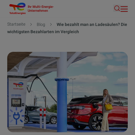
Ihr Multi-Energie-
Direkt
Unternehmen
Suche
zum
Inhalt
Pfadnavigation
Startseite
Blog
Wie bezahlt man an Ladesäulen? Die
wichtigsten Bezahlarten im Vergleich