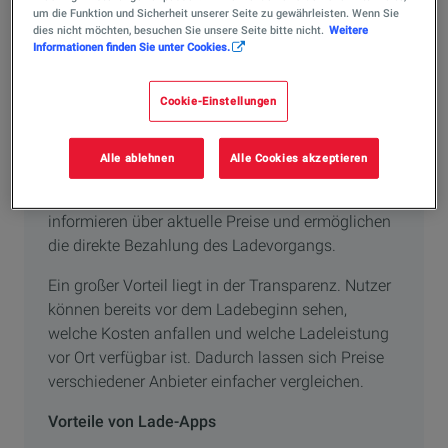
um die Funktion und Sicherheit unserer Seite zu gewährleisten. Wenn Sie
dies nicht möchten, besuchen Sie unsere Seite bitte nicht.
Weitere
Informationen finden Sie unter Cookies.
Laden und Bezahlen per App
Cookie-Einstellungen
Immer mehr Fahrer setzen beim Laden ihres E-
Autos auf eine Smartphone-App. Moderne Lade-
Alle ablehnen
Alle Cookies akzeptieren
Apps übernehmen dabei mehrere Funktionen
gleichzeitig: Sie zeigen verfügbare Ladepunkte an,
informieren über aktuelle Preise und ermöglichen
die direkte Bezahlung des Ladevorgangs.
Ein großer Vorteil liegt in der Transparenz. Nutzer
können bereits vor dem Ladebeginn sehen,
welche Kosten anfallen und welche Ladeleistung
vor Ort verfügbar ist. Dadurch lassen sich Preise
verschiedener Anbieter einfacher vergleichen.
Vorteile von Lade-Apps