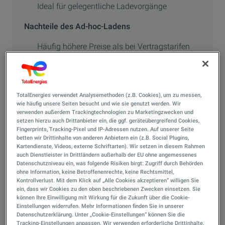
Ideal für gelegentliche Ladevorgänge
Nachteile des Ad-hoc-Ladens
Häufig höhere Preise als bei Vertragstarifen
Weniger Tarifoptionen
Je nach Anbieter unterschiedliche
Bezahlprozesse
TotalEnergies verwendet Analysemethoden (z.B. Cookies), um zu messen,
Ist Ad-hoc-Laden wirklich immer
wie häufig unsere Seiten besucht und wie sie genutzt werden. Wir
verwenden außerdem Trackingtechnologien zu Marketingzwecken und
teurer?
setzen hierzu auch Drittanbieter ein, die ggf. geräteübergreifend Cookies,
Fingerprints, Tracking-Pixel und IP-Adressen nutzen. Auf unserer Seite
betten wir Drittinhalte von anderen Anbietern ein (z.B. Social Plugins,
Viele Ratgeber behaupten pauschal, dass Ad-hoc-
Kartendienste, Videos, externe Schriftarten). Wir setzen in diesem Rahmen
Laden die teuerste Art des Ladens sei. Tatsächlich
auch Dienstleister in Drittländern außerhalb der EU ohne angemessenes
Datenschutzniveau ein, was folgende Risiken birgt: Zugriff durch Behörden
trifft dies in vielen Fällen zu – allerdings gibt es
ohne Information, keine Betroffenenrechte, keine Rechtsmittel,
zunehmend Ausnahmen.
Kontrollverlust. Mit dem Klick auf „Alle Cookies akzeptieren“ willigen Sie
ein, dass wir Cookies zu den oben beschriebenen Zwecken einsetzen. Sie
können Ihre Einwilligung mit Wirkung für die Zukunft über die Cookie-
Einstellungen widerrufen. Mehr Informationen finden Sie in unserer
Datenschutzerklärung. Unter „Cookie-Einstellungen“ können Sie die
Tracking-Einstellungen anpassen. Wir verwenden erforderliche Drittinhalte,