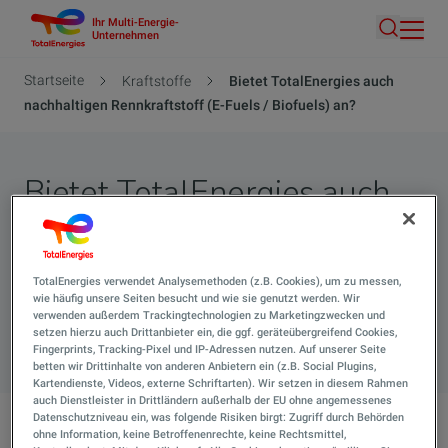
Ihr Multi-Energie-
Direkt
Unternehmen
Suche
zum
Inhalt
Pfadnavigation
Startseite
Kraftstoffe
Bietet TotalEnergies auch
nachhaltigen Rennkraftstoff (E-Fuels / Biofuels) an?
Bietet TotalEnergies auch
nachhaltigen Rennkraftstoff
(E-Fuels / Biofuels) an?
TotalEnergies verwendet Analysemethoden (z.B. Cookies), um zu messen,
wie häufig unsere Seiten besucht und wie sie genutzt werden. Wir
verwenden außerdem Trackingtechnologien zu Marketingzwecken und
Suche 
setzen hierzu auch Drittanbieter ein, die ggf. geräteübergreifend Cookies,
Fingerprints, Tracking-Pixel und IP-Adressen nutzen. Auf unserer Seite
betten wir Drittinhalte von anderen Anbietern ein (z.B. Social Plugins,
Kartendienste, Videos, externe Schriftarten). Wir setzen in diesem Rahmen
auch Dienstleister in Drittländern außerhalb der EU ohne angemessenes
Datenschutzniveau ein, was folgende Risiken birgt: Zugriff durch Behörden
ohne Information, keine Betroffenenrechte, keine Rechtsmittel,
Bietet TotalEnergies auch nachhaltigen Rennkraftstoff