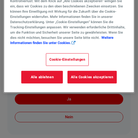
Kontrollverlust. Mit dem Klick auf „Alle Cookies akzeptieren“ willigen Sie
(E-Fuels / Biofuels) an?
ein, dass wir Cookies zu den oben beschriebenen Zwecken einsetzen. Sie
können Ihre Einwilligung mit Wirkung für die Zukunft über die Cookie-
Ja! Als Pionier im Motorsport haben wir mit Excellium
Einstellungen widerrufen. Mehr Informationen finden Sie in unserer
Racing 100 einen zu 100 % zertifizierten, nachhaltigen
Datenschutzerklärung. Unter „Cookie-Einstellungen“ können Sie die
Tracking-Einstellungen anpassen. Wir verwenden erforderliche Drittinhalte,
Motorsport-Kraftstoff entwickelt. Er wird aus Bioabfällen
um die Funktion und Sicherheit unserer Seite zu gewährleisten. Wenn Sie
(z. B. Rückständen aus der Weinwirtschaft) gewonnen
dies nicht möchten, besuchen Sie unsere Seite bitte nicht.
Weitere
und kommt unter anderem in der FIA Langstrecken-
Informationen finden Sie unter Cookies.
Weltmeisterschaft (WEC) und beim 24-Stunden-Rennen
von Le Mans zum Einsatz. Damit reduzieren Sie die
Cookie-Einstellungen
CO2-Emissionen auf der Rennstrecke drastisch, ohne
Kompromisse bei der Performance einzugehen.
Alle ablehnen
Alle Cookies akzeptieren
Hat Ihnen die Antwort weitergeholfen?
Ja
Nein