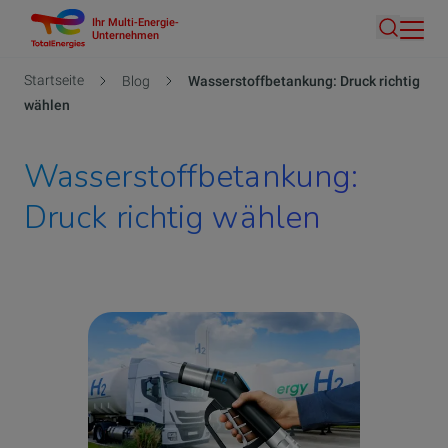
Ihr Multi-Energie-
Direkt
Unternehmen
Suche
zum
Inhalt
Pfadnavigation
Startseite
Blog
Wasserstoffbetankung: Druck richtig
wählen
Wasserstoffbetankung:
Druck richtig wählen