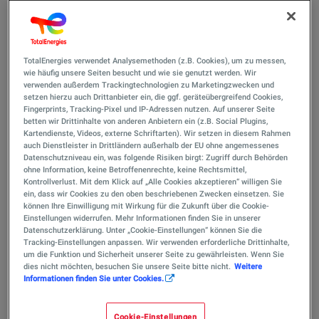
Beim Betankungsdruck geht es um den Druck, mit dem
Wasserstoff in das Fahrzeug oder das Lagerbehältnis
gepumpt wird – unterschiedliche Druckniveaus bringen
TotalEnergies verwendet Analysemethoden (z.B. Cookies), um zu messen,
spezifische Vor- und Nachteile mit sich.
wie häufig unsere Seiten besucht und wie sie genutzt werden. Wir
verwenden außerdem Trackingtechnologien zu Marketingzwecken und
Die 700 bar (ca. 10.000 psi) Betankung ist ein gängiges
setzen hierzu auch Drittanbieter ein, die ggf. geräteübergreifend Cookies,
Fingerprints, Tracking-Pixel und IP-Adressen nutzen. Auf unserer Seite
System für Wasserstofffahrzeuge. Bei diesem
betten wir Drittinhalte von anderen Anbietern ein (z.B. Social Plugins,
Hochdruckverfahren wird Wasserstoff mit einem Druck
Kartendienste, Videos, externe Schriftarten). Wir setzen in diesem Rahmen
von 700 bar in den Fahrzeugtank gepumpt. Dies
auch Dienstleister in Drittländern außerhalb der EU ohne angemessenes
Datenschutzniveau ein, was folgende Risiken birgt: Zugriff durch Behörden
ermöglicht eine größere Reichweite, da mehr Wasserstoff
ohne Information, keine Betroffenenrechte, keine Rechtsmittel,
gespeichert werden kann. Die Vorkühlung auf bis zu
Kontrollverlust. Mit dem Klick auf „Alle Cookies akzeptieren“ willigen Sie
ein, dass wir Cookies zu den oben beschriebenen Zwecken einsetzen. Sie
-40°C bietet die Möglichkeit, in nur wenigen Minuten
können Ihre Einwilligung mit Wirkung für die Zukunft über die Cookie-
ähnlich wie bei herkömmlichem Benzin oder Diesel zu
Einstellungen widerrufen. Mehr Informationen finden Sie in unserer
tanken.
Datenschutzerklärung. Unter „Cookie-Einstellungen“ können Sie die
Tracking-Einstellungen anpassen. Wir verwenden erforderliche Drittinhalte,
um die Funktion und Sicherheit unserer Seite zu gewährleisten. Wenn Sie
Ein weiterer Vorteil der 700 bar Betankung ist die erhöhte
dies nicht möchten, besuchen Sie unsere Seite bitte nicht.
Weitere
Energiedichte. Da mehr Wasserstoff bei höherem Druck
Informationen finden Sie unter Cookies.
gespeichert wird, kann ein Fahrzeug mit einer
Tankfüllung mehr Energie aufnehmen, was die
Cookie-Einstellungen