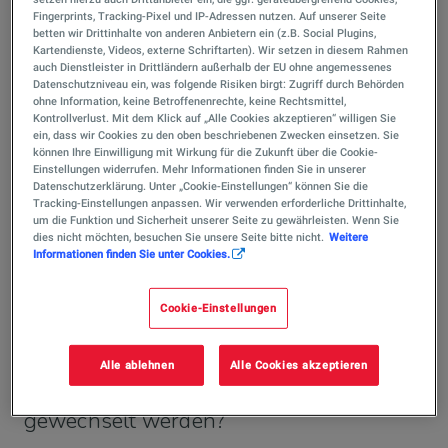
Kühlflüssigkeit
Fingerprints, Tracking-Pixel und IP-Adressen nutzen. Auf unserer Seite
betten wir Drittinhalte von anderen Anbietern ein (z.B. Social Plugins,
Kartendienste, Videos, externe Schriftarten). Wir setzen in diesem Rahmen
auch Dienstleister in Drittländern außerhalb der EU ohne angemessenes
Was ist der Unterschied zwischen
Datenschutzniveau ein, was folgende Risiken birgt: Zugriff durch Behörden
Frostschutzmittel und Kühlflüssigkeit?
ohne Information, keine Betroffenenrechte, keine Rechtsmittel,
Kontrollverlust. Mit dem Klick auf „Alle Cookies akzeptieren“ willigen Sie
ein, dass wir Cookies zu den oben beschriebenen Zwecken einsetzen. Sie
können Ihre Einwilligung mit Wirkung für die Zukunft über die Cookie-
Jedes Mittel hat eine andere Aufgabe. Der
Frostschutz
Einstellungen widerrufen. Mehr Informationen finden Sie in unserer
verhindert das Gefrieren von Flüssigkeiten bei niedrigen
Datenschutzerklärung. Unter „Cookie-Einstellungen“ können Sie die
Temperaturen; die
Kühlflüssigkeit
sorgt dafür, dass
Tracking-Einstellungen anpassen. Wir verwenden erforderliche Drittinhalte,
um die Funktion und Sicherheit unserer Seite zu gewährleisten. Wenn Sie
Flüssigkeiten bei Temperaturen von über 100° C nicht
dies nicht möchten, besuchen Sie unsere Seite bitte nicht.
Weitere
anfangen zu sieden. Im Kühlmittel sollte sich immer ein
Informationen finden Sie unter Cookies.
Frostschutzmittel befinden. Nur das richtige
Mischungsverhältnis zwischen Frostschutzmittel und
Cookie-Einstellungen
Wasser bietet Ihrem Kühlsystem den erforderlichen
Schutz.
Alle ablehnen
Alle Cookies akzeptieren
Wann und wie oft soll das Kühlmittel
gewechselt werden?