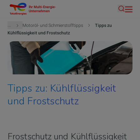
Ihr Multi-Energie-
Direkt
Unternehmen
Suche
zum
Inhalt
Pfadnavigation
...
Motoröl- und Schmierstofftipps
Tipps zu
Kühlflüssigkeit und Frostschutz
Tipps zu: Kühlflüssigkeit
und Frostschutz
Frostschutz und Kühlflüssigkeit