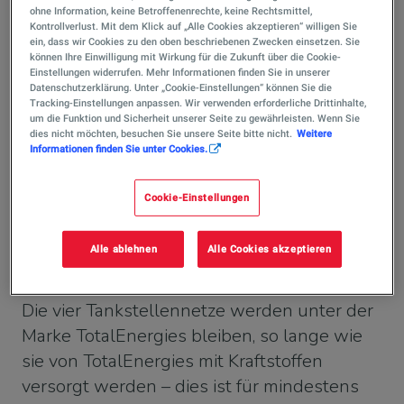
ohne Information, keine Betroffenenrechte, keine Rechtsmittel,
Tankstellennetze zu verkaufen: 1.198
Kontrollverlust. Mit dem Klick auf „Alle Cookies akzeptieren“ willigen Sie
Tankstellen in Deutschland und 392 in
ein, dass wir Cookies zu den oben beschriebenen Zwecken einsetzen. Sie
können Ihre Einwilligung mit Wirkung für die Zukunft über die Cookie-
den Niederlanden. In beiden Ländern
Einstellungen widerrufen. Mehr Informationen finden Sie in unserer
Datenschutzerklärung. Unter „Cookie-Einstellungen“ können Sie die
nimmt TotalEnergies keine
Tracking-Einstellungen anpassen. Wir verwenden erforderliche Drittinhalte,
marktführende Stellung ein, deshalb ist
um die Funktion und Sicherheit unserer Seite zu gewährleisten. Wenn Sie
dies nicht möchten, besuchen Sie unsere Seite bitte nicht.
Weitere
das Know-how eines Spezialisten des
Informationen finden Sie unter Cookies.
Convenience Stores wesentlich.
TotalEnergies will sich in beiden Märkten
Cookie-Einstellungen
auf die Entwicklung der neuen
Mobilitätsformen (Strom und
Alle ablehnen
Alle Cookies akzeptieren
Wasserstoff) konzentrieren.
Die vier Tankstellennetze werden unter der
Marke TotalEnergies bleiben, so lange wie
sie von TotalEnergies mit Kraftstoffen
versorgt werden – dies ist für mindestens