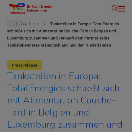
Ihr Multi-Energie-
Direkt
Unternehmen
Suche
zum
Inhalt
Pfadnavigation
...
Startseite
Tankstellen in Europa: TotalEnergies
schließt sich mit Alimentation Couche-Tard in Belgien und
Luxemburg zusammen und verkauft dem Partner seine
Tankstellennetze in Deutschland und den Niederlanden
Press release
Tankstellen in Europa:
TotalEnergies schließt sich
mit Alimentation Couche-
Tard in Belgien und
Luxemburg zusammen und