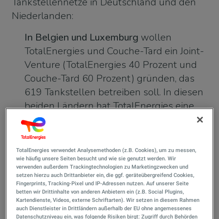
Tankstellennetze in Deutschland und den
Niederlande
n:
In Belgien und Luxemburg
wollen
TotalEnergies und Couche-Tard ein Joint-
Venture (TotalEnergies 40 Prozent und
Couche-Tard 60 Prozent) gründen, das
619 Tankstellen betreiben soll. In diesen
beiden Ländern hat TotalEnergies eine
marktführende Stellung inne. Die
Partnerschaft mit Couche-Tard
ermöglicht es dem Unternehmen, die
TotalEnergies verwendet Analysemethoden (z.B. Cookies), um zu messen,
Transformation seiner beiden Netze zu
wie häufig unsere Seiten besucht und wie sie genutzt werden. Wir
verwenden außerdem Trackingtechnologien zu Marketingzwecken und
beschleunigen und gleichzeitig die Non-
setzen hierzu auch Drittanbieter ein, die ggf. geräteübergreifend Cookies,
Fingerprints, Tracking-Pixel und IP-Adressen nutzen. Auf unserer Seite
Fuel-Umsätze auf ein Höchstmaß zu ste
betten wir Drittinhalte von anderen Anbietern ein (z.B. Social Plugins,
In Deutschland und den Niederlanden
Kartendienste, Videos, externe Schriftarten). Wir setzen in diesem Rahmen
auch Dienstleister in Drittländern außerhalb der EU ohne angemessenes
plant TotalEnergies, die gesamten
Datenschutzniveau ein, was folgende Risiken birgt: Zugriff durch Behörden