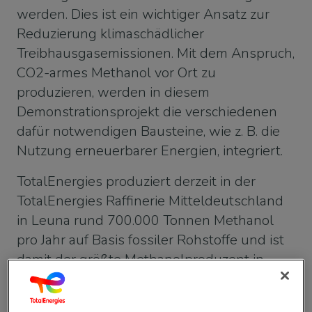
werden. Dies ist ein wichtiger Ansatz zur
Reduzierung klimaschädlicher
Treibhausgasemissionen. Mit dem Anspruch,
CO2-armes Methanol vor Ort zu
produzieren, werden in diesem
Demonstrationsprojekt die verschiedenen
dafür notwendigen Bausteine, wie z. B. die
Nutzung erneuerbarer Energien, integriert.
TotalEnergies produziert derzeit in der
TotalEnergies Raffinerie Mitteldeutschland
in Leuna rund 700.000 Tonnen Methanol
pro Jahr auf Basis fossiler Rohstoffe und ist
damit der größte Methanolproduzent in
Europa. Das Projekt e-CO2Met ist daher ein
wichtiger Schritt in Richtung