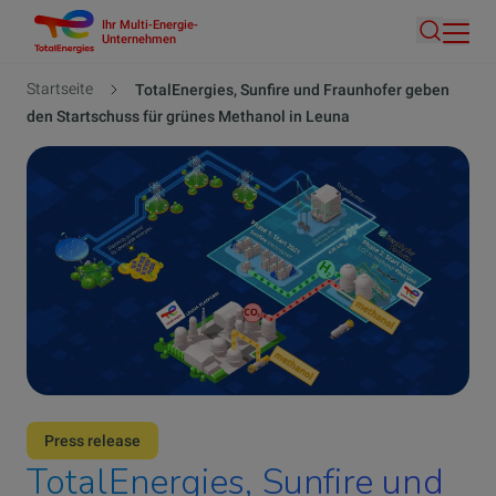
Ihr Multi-Energie-
Direkt
Unternehmen
Suche
zum
Inhalt
Pfadnavigation
Startseite
TotalEnergies, Sunfire und Fraunhofer geben
den Startschuss für grünes Methanol in Leuna
Press release
TotalEnergies, Sunfire und