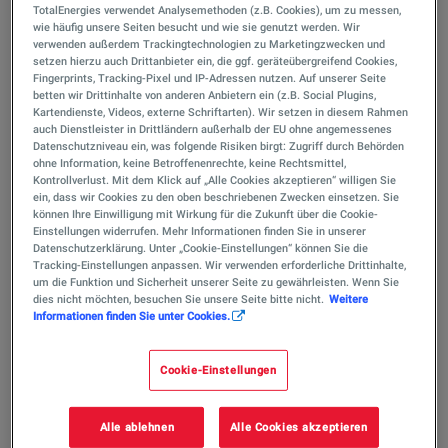
Klimaneutralität. Es zielt darauf ab, das
TotalEnergies verwendet Analysemethoden (z.B. Cookies), um zu messen,
wie häufig unsere Seiten besucht und wie sie genutzt werden. Wir
Zusammenspiel von drei innovativen
verwenden außerdem Trackingtechnologien zu Marketingzwecken und
Prozessen zu testen - die Nutzung von CO2
setzen hierzu auch Drittanbieter ein, die ggf. geräteübergreifend Cookies,
Fingerprints, Tracking-Pixel und IP-Adressen nutzen. Auf unserer Seite
aus der Raffinerie, die Verwendung von
betten wir Drittinhalte von anderen Anbietern ein (z.B. Social Plugins,
Kartendienste, Videos, externe Schriftarten). Wir setzen in diesem Rahmen
grünem Wasserstoff, der durch
auch Dienstleister in Drittländern außerhalb der EU ohne angemessenes
Hochtemperatur-Elektrolyse erzeugt wird,
Datenschutzniveau ein, was folgende Risiken birgt: Zugriff durch Behörden
ohne Information, keine Betroffenenrechte, keine Rechtsmittel,
und die anschließende Methanolsynthese
Kontrollverlust. Mit dem Klick auf „Alle Cookies akzeptieren“ willigen Sie
ein, dass wir Cookies zu den oben beschriebenen Zwecken einsetzen. Sie
auf der Skalierungsplattform Hy2Chem.
können Ihre Einwilligung mit Wirkung für die Zukunft über die Cookie-
Einstellungen widerrufen. Mehr Informationen finden Sie in unserer
"Das F&E-Programm von TotalEnergies zur
Datenschutzerklärung. Unter „Cookie-Einstellungen“ können Sie die
Tracking-Einstellungen anpassen. Wir verwenden erforderliche Drittinhalte,
CO2-Abschneidung und -Speicherung
um die Funktion und Sicherheit unserer Seite zu gewährleisten. Wenn Sie
entwickelt Ansätze für die wirtschaftlich
dies nicht möchten, besuchen Sie unsere Seite bitte nicht.
Weitere
Informationen finden Sie unter Cookies.
sinnvolle Wiederverwendung von CO2, die
im Einklang mit den Klimaambitionen des
Cookie-Einstellungen
Unternehmens stehen. e-CO2Met ist das
erste Pilotprojekt von TotalEnergies zur
Alle ablehnen
Alle Cookies akzeptieren
Umwandlung von CO2 mit erneuerbarer