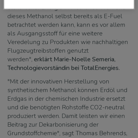
elektrischer Energie in Methanol. Während
dieses Methanol selbst bereits als E-Fuel
betrachtet werden kann, kann es vor allem
als Ausgangsstoff für eine weitere
Veredelung zu Produkten wie nachhaltigen
Flugzeugtreibstoffen genutzt
werden",
erklärt Marie-Noelle Semeria,
Technologievorständin bei TotalEnergies.
"Mit der innovativen Herstellung von
synthetischem Methanol können Erdöl und
Erdgas in der chemischen Industrie ersetzt
und die benötigten Rohstoffe CO2-neutral
produziert werden. Damit leisten wir einen
Beitrag zur Dekarbonisierung der
Grundstoffchemie", sagt Thomas Behrends,