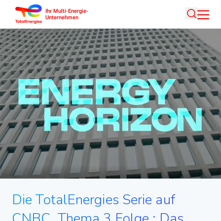
Ihr Multi-Energie-
Direkt
Unternehmen
Suche
zum
Inhalt
Die TotalEnergies Serie auf
CNBC. Thema 3.Folge : Das